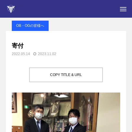
Arai High School NEWS
OB・OGの皆様へ
寄付
OB・OGの皆様へ
For those considering admission
寄付
2022.05.14
2023.11.02
information
NEWS
COPY TITLE & URL
Extracurricular activities
Dear current students and parents
Fixed-time system
卒業生の皆さん・同窓会