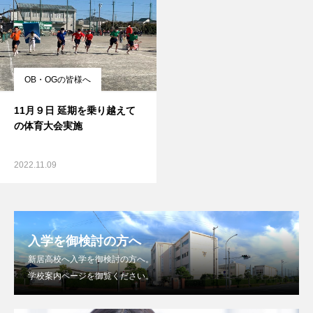
OB・OGの皆様へ
11月９日 延期を乗り越えて
の体育大会実施
2022.11.09
入学を御検討の方へ
新居高校へ入学を御検討の方へ。
学校案内ページを御覧ください。