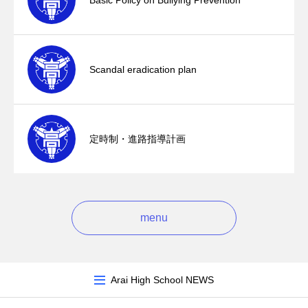
Basic Policy on Bullying Prevention
Scandal eradication plan
定時制・進路指導計画
menu
Arai High School NEWS