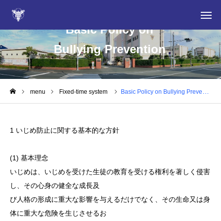
Basic Policy on
Bullying Prevention
For those considering admission
information
menu
Fixed-time system
Basic Policy on Bullying Prevention
NEWS
1 いじめ防止に関する基本的な方針
Extracurricular activities
(1) 基本理念
Dear current students and parents
いじめは、いじめを受けた生徒の教育を受ける権利を著しく侵害
し、その心身の健全な成長及
Fixed-time system
び人格の形成に重大な影響を与えるだけでなく、その生命又は身
体に重大な危険を生じさせるお
卒業生の皆さん・同窓会