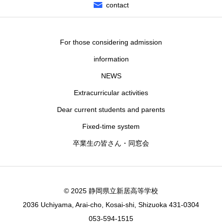
contact
For those considering admission
information
NEWS
Extracurricular activities
Dear current students and parents
Fixed-time system
卒業生の皆さん・同窓会
© 2025 静岡県立新居高等学校
2036 Uchiyama, Arai-cho, Kosai-shi, Shizuoka 431-0304
053-594-1515