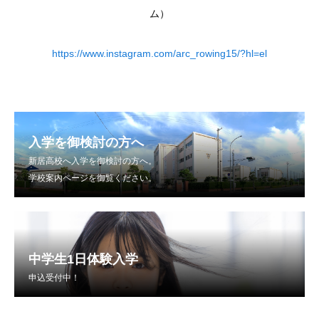
ム）
https://www.instagram.com/arc_rowing15/?hl=el
入学を御検討の方へ
新居高校へ入学を御検討の方へ。
学校案内ページを御覧ください。
中学生1日体験入学
申込受付中！