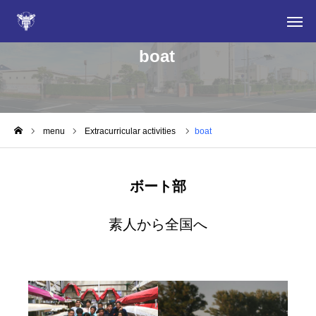
boat
For those considering admission
information
menu
Extracurricular activities
boat
NEWS
ボート部
Extracurricular activities
素人から全国へ
Dear current students and parents
Fixed-time system
卒業生の皆さん・同窓会