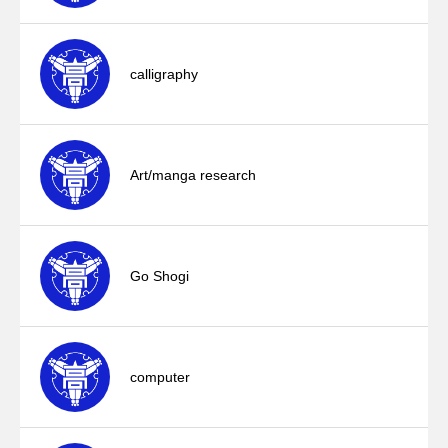
calligraphy
Art/manga research
Go Shogi
computer