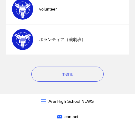
volunteer
ボランティア（演劇班）
menu
Arai High School NEWS
contact