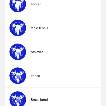
soccer
table tennis
Athletics
dance
Brass band