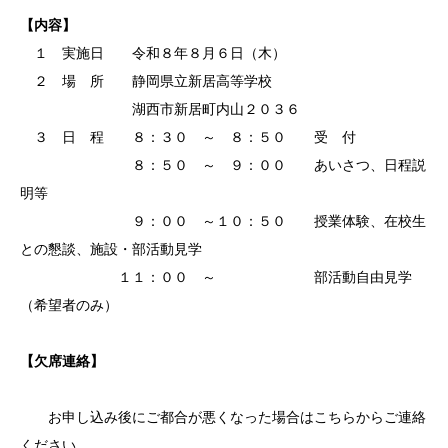
【内容】
１ 実施日 令和８年８月６日（木）
２ 場 所 静岡県立新居高等学校
湖西市新居町内山２０３６
３ 日 程 ８：３０ ～ ８：５０ 受 付
８：５０ ～ ９：００ あいさつ、日程説
明等
９：００ ～１０：５０ 授業体験、在校生
との懇談、施設・部活動見学
１１：００ ～ 部活動自由見学
（希望者のみ）
【欠席連絡】
お申し込み後にご都合が悪くなった場合はこちらからご連絡
ください。