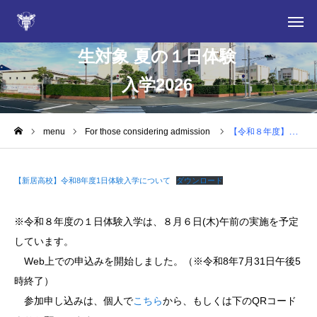
【令和８年度】中学
生対象 夏の１日体験
入学2026
For those considering admission
information
menu
For those considering admission
【令和８年度】中学生対象 夏の１日体験入学2026
NEWS
【新居高校】令和8年度1日体験入学について
ダウンロード
Extracurricular activities
※令和８年度の１日体験入学は、８月６日(木)午前の実施を予定
Dear current students and parents
しています。
Web上での申込みを開始しました。（※令和8年7月31日午後5
Fixed-time system
時終了）
参加申し込みは、個人で
こちら
から、もしくは下のQRコード
卒業生の皆さん・同窓会