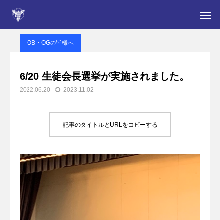
新居高校NEWS
OB・OGの皆様へ
6/20 生徒会長選挙が実施されました。
OB・OGの皆様へ
入学をお考えの皆さん
6/20 生徒会長選挙が実施されました。
2022.06.20
2023.11.02
学校案内
NEWS
記事のタイトルとURLをコピーする
部活動
在校生・保護者の皆さん
定時制
卒業生の皆さん・同窓会