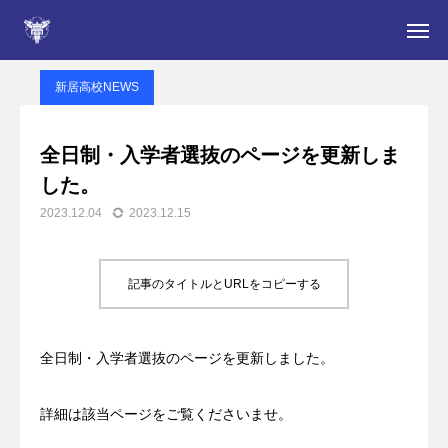
新居高校NEWS
新居高校NEWS
全日制・入学者選抜のページを更新しました。
新居高校NEWS
入学をお考えの皆さん
全日制・入学者選抜のページを更新しま
した。
学校案内
2023.12.04
2023.12.15
NEWS
部活動
記事のタイトルとURLをコピーする
在校生・保護者の皆さん
全日制・入学者選抜のページを更新しました。
定時制
詳細は該当ページをご覧くださいませ。
卒業生の皆さん・同窓会