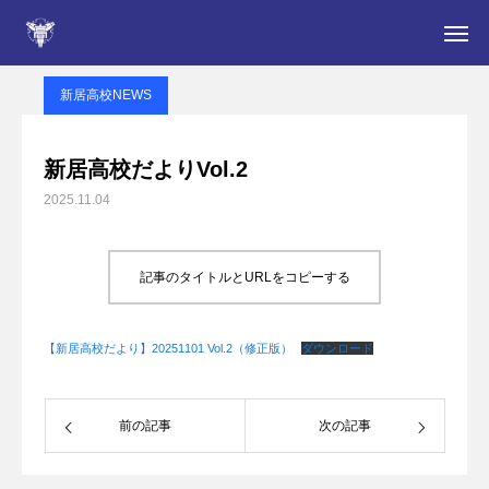
新居高校NEWS
新居高校NEWS
新居高校だよりVol.2
新居高校NEWS
入学をお考えの皆さん
新居高校だよりVol.2
2025.11.04
学校案内
NEWS
記事のタイトルとURLをコピーする
部活動
【新居高校だより】20251101 Vol.2（修正版）
ダウンロード
在校生・保護者の皆さん
定時制
前の記事
次の記事
卒業生の皆さん・同窓会