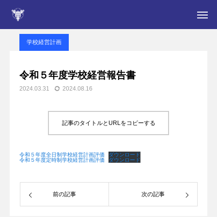
新居高校NEWS
学校経営計画
令和５年度学校経営報告書
学校経営計画
入学をお考えの皆さん
令和５年度学校経営報告書
2024.03.31
2024.08.16
学校案内
NEWS
記事のタイトルとURLをコピーする
部活動
令和５年度全日制学校経営計画評価
ダウンロード
令和５年度定時制学校経営計画評価
ダウンロード
在校生・保護者の皆さん
定時制
前の記事
次の記事
卒業生の皆さん・同窓会