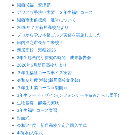
湖西民謡 鷲津節
アワアワ手洗い実習！３年生福祉コース
湖西市出前授業 選挙について
2026年７月新居高校だより
プロから学ぶ本格ゴルフ実習を実施しました
田内浩之市長がご来校！
新居高校 潮祭2026
3年生総合的な探究の時間 成果報告会
2026年6月新居高校だより
３年生福祉コース車イス実習
令和８年度 潮祭(新居高校文化祭)
３年生工業コース≪製図≫
3年生フードデザイン(シフォンケーキ＆みたらし団子)
生物基礎 酵素の実験
3年生福祉コース実習
対面式
令和8年度 新居高校全定合同入学式
4/8(水)入学式