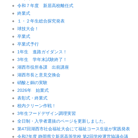
令和７年度 新居高校離任式
終業式
１・２年生総合探究発表
球技大会！
卒業式
卒業式予行
1年生 進路ガイダンス！
3年生 学年末試験終了！
湖西市役所各課 出前講座
湖西市長と意見交換会
硝酸と銅の実験
2026年 始業式
表彰式・終業式
校内クリーン作戦！
3年生フードデザイン調理実習
全日制・入学者選抜のページを更新しました。
第47回湖西市社会福祉大会にて福祉コース生徒が実践発表
令和7年度 静岡県立新居高等学校 第2回学校運営協議会議