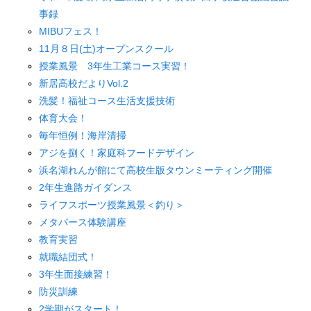
事録
MIBUフェス！
11月８日(土)オープンスクール
授業風景 3年生工業コース実習！
新居高校だよりVol.2
洗髪！福祉コース生活支援技術
体育大会！
毎年恒例！海岸清掃
アジを捌く！家庭科フードデザイン
浜名湖れんが館にて高校生版タウンミーティング開催
2年生進路ガイダンス
ライフスポーツ授業風景＜釣り＞
メタバース体験講座
教育実習
就職結団式！
3年生面接練習！
防災訓練
2学期がスタート！