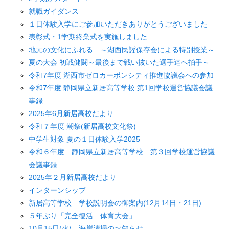
就職ガイダンス
１日体験入学にご参加いただきありがとうございました
表彰式・1学期終業式を実施しました
地元の文化にふれる ～湖西民謡保存会による特別授業～
夏の大会 初戦健闘～最後まで戦い抜いた選手達へ拍手～
令和7年度 湖西市ゼロカーボンシティ推進協議会への参加
令和7年度 静岡県立新居高等学校 第1回学校運営協議会議
事録
2025年6月新居高校だより
令和７年度 潮祭(新居高校文化祭)
中学生対象 夏の１日体験入学2025
令和６年度 静岡県立新居高等学校 第３回学校運営協議
会議事録
2025年２月新居高校だより
インターンシップ
新居高等学校 学校説明会の御案内(12月14日・21日)
５年ぶり「完全復活 体育大会」
10月15日(火) 海岸清掃のお知らせ