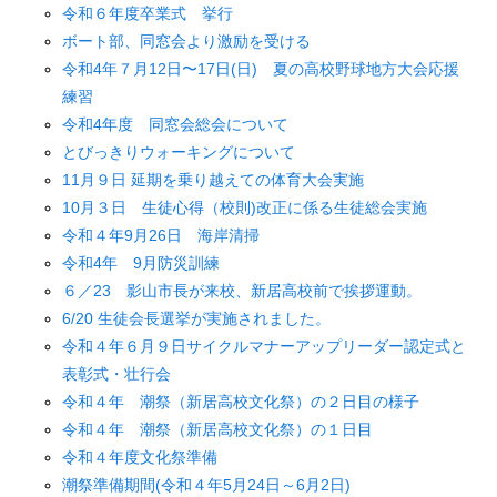
令和６年度卒業式 挙行
ボート部、同窓会より激励を受ける
令和4年７月12日〜17日(日) 夏の高校野球地方大会応援
練習
令和4年度 同窓会総会について
とびっきりウォーキングについて
11月９日 延期を乗り越えての体育大会実施
10月３日 生徒心得（校則)改正に係る生徒総会実施
令和４年9月26日 海岸清掃
令和4年 9月防災訓練
６／23 影山市長が来校、新居高校前で挨拶運動。
6/20 生徒会長選挙が実施されました。
令和４年６月９日サイクルマナーアップリーダー認定式と
表彰式・壮行会
令和４年 潮祭（新居高校文化祭）の２日目の様子
令和４年 潮祭（新居高校文化祭）の１日目
令和４年度文化祭準備
潮祭準備期間(令和４年5月24日～6月2日)